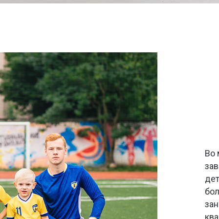
Во 
зав
дет
бол
за
ква