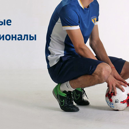
ые
сионалы