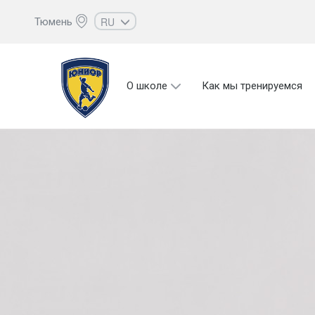
RU
Тюмень
EN
UZ
О школе
Как мы тренируемся
KZ
AZ
CS