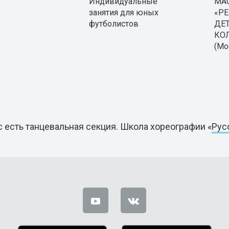
Индивидуальные
МА
занятия для юных
«РЕ
футболистов
ДЕ
КО
(Мо
с есть танцевальная секция.
Школа хореографии «
Рус