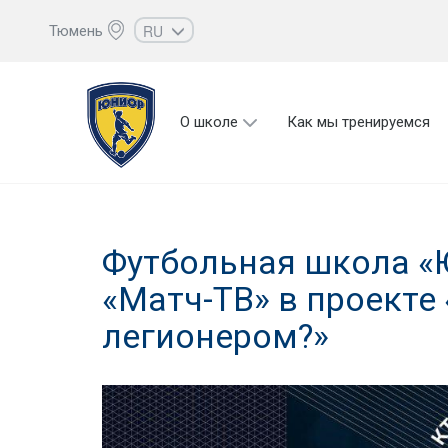
RU
Тюмень
EN
UZ
О школе
Как мы тренируемся
KZ
AZ
CS
Футбольная школа «
«Матч-ТВ» в проекте 
легионером?»