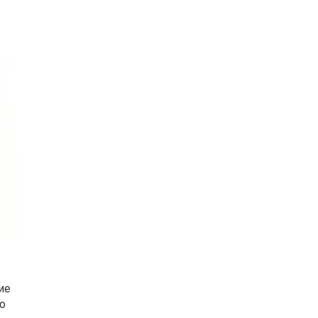
ие
го