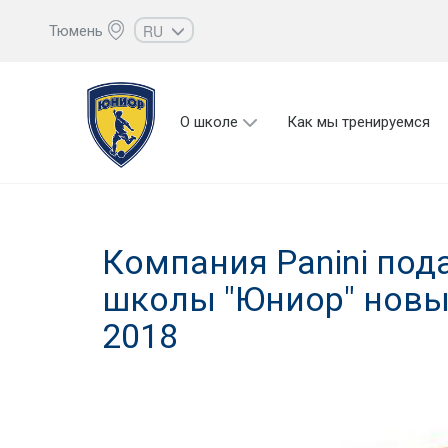
RU
Тюмень
EN
UZ
О школе
Как мы тренируемся
KZ
AZ
CS
Компания Panini под
школы "Юниор" новый
2018