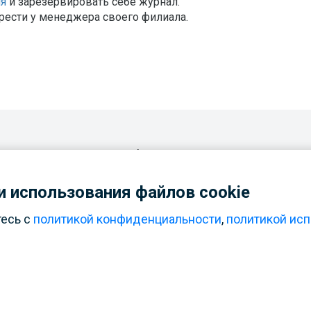
ля
и зарезервировать себе журнал.
ести у менеджера своего филиала.
OtherNews
 использования файлов cookie
тесь с
политикой конфиденциальности
,
политикой исп
 нового
"Юниор-