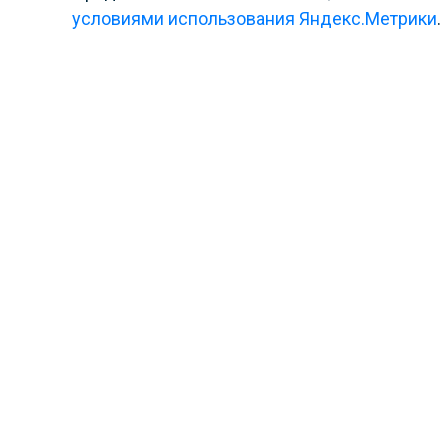
условиями использования Яндекс.Метрики
.
Написать нам
Пользовательское соглашение
Политика в отношении обработки ПД
Политика конфиденциальности
© 2026 ООО «Лига»
Используем cookies для корректной работы
сайта, персонализации пользователей и
других целей, предусмотренных
политикой
обработки персональных данных
.