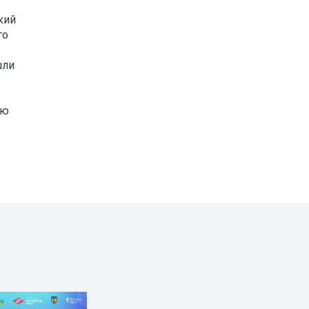
кий
го
шли
ию