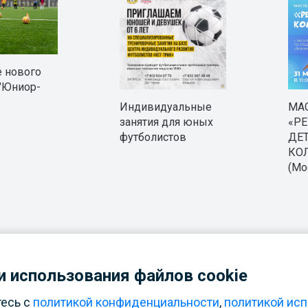
 нового
"Юниор-
Индивидуальные
МА
занятия для юных
«РЕ
футболистов
ДЕ
КО
(Мо
 использования файлов cookie
с есть танцевальная секция.
Школа хореографии «
Рус
тесь с
политикой конфиденциальности
,
политикой исп