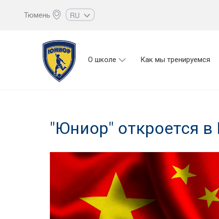
RU
Тюмень
EN
UZ
О школе
Как мы тренируемся
KZ
AZ
CS
"Юниор" откроется в