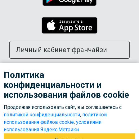
Личный кабинет франчайзи
Открыть школу в своем городе
Политика
конфиденциальности и
Тренерам
использования файлов cookie
Продолжая использовать сайт, вы соглашаетесь с
© 2026 ООО «Лига»
политикой конфиденциальности
,
политикой
Используем cookies для корректной работы сайта,
использования файлов cookie
,
условиями
персонализации пользователей и других целей, предусмотренных
использования Яндекс.Метрики
.
политикой обработки персональных данных
.