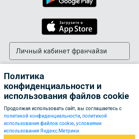
Личный кабинет франчайзи
Открыть школу в своем городе
Политика
конфиденциальности и
Тренерам
использования файлов cookie
Продолжая использовать сайт, вы соглашаетесь с
© 2026 ООО «Лига»
политикой конфиденциальности
,
политикой
Используем cookies для корректной работы сайта,
использования файлов cookie
,
условиями
персонализации пользователей и других целей, предусмотренных
использования Яндекс.Метрики
.
политикой обработки персональных данных
.