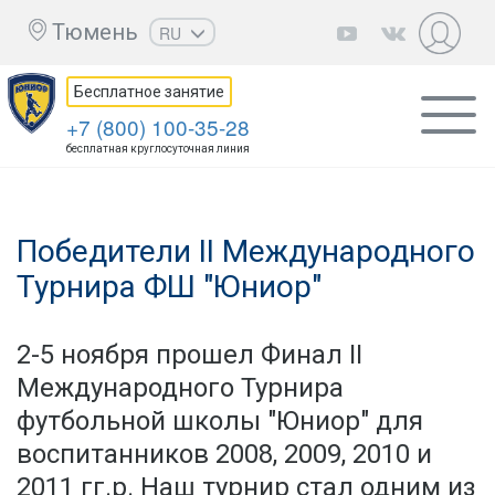
Тюмень
RU
EN
Бесплатное занятие
UZ
+7 (800) 100-35-28
KZ
бесплатная круглосуточная линия
AZ
CS
Победители II Международного
Турнира ФШ "Юниор"
2-5 ноября прошел Финал II
Международного Турнира
футбольной школы "Юниор" для
воспитанников 2008, 2009, 2010 и
2011 гг.р. Наш турнир стал одним из