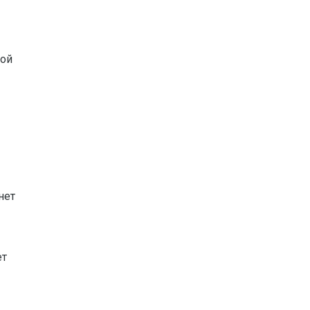
ной
нет
ет