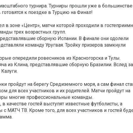
асштабного турнира. Турниры прошли уже в большинстве
в готовятся к поездке в Турцию на Финал!
л в зоне «Центр», матчи которой проходили в гостеприим
манды трех возрастных групп.
, представлявшие сборную Испании. В финале они одолели
едставляли команду Уругвая. Тройку призеров замкнули
оторые опередили ровесников из Красногорска и Тулы.
мяча из Клина, представлявшие сборную Бразилии. Вслед за
Калуги.
ки пройдут на берегу Средиземного моря, а сам финал ста
ом для всех участников и их родителей. Матчи пройдут на
т сборы многие профессиональные команды.
 в качестве гостей выступят известные футболисты, а
с МАТЧ ТВ. Кроме того, для всех участников и гостей буд
рамма.