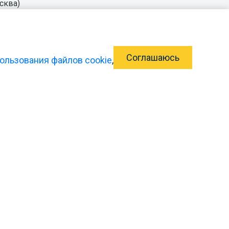
сква)
Соглашаюсь
ользования файлов cookie
,
ский балет
»
Личный кабинет франчайзи
Открыть школу в своем городе
Тренерам