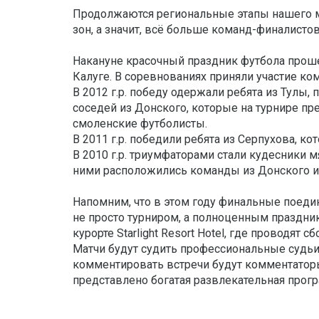
Продолжаются региональные этапы нашего м
зон, а значит, всё больше команд-финалисто
Накануне красочный праздник футбола проше
Калуге. В соревнованиях приняли участие ко
В 2012 г.р. победу одержали ребята из Тулы
соседей из Донского, которые на турнире пр
смоленские футболисты.
В 2011 г.р. победили ребята из Серпухова, к
В 2010 г.р. триумфаторами стали кудесники 
ними расположились команды из Донского и 
Напомним, что в этом году финальные поедин
не просто турниром, а полноценным праздник
курорте Starlight Resort Hotel, где проводя
Матчи будут судить профессиональные судьи,
комментировать встречи будут комментаторы 
представлено богатая развлекательная прог