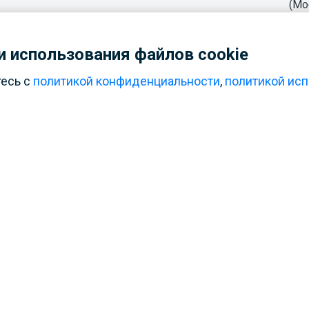
(Мо
 использования файлов cookie
тесь с
политикой конфиденциальности
,
политикой исп
с есть танцевальная секция.
Школа хореографии «
Рус