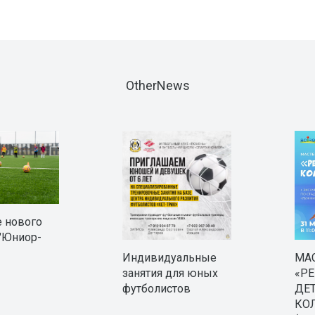
OtherNews
 нового
"Юниор-
Индивидуальные
МА
занятия для юных
«РЕ
футболистов
ДЕ
КО