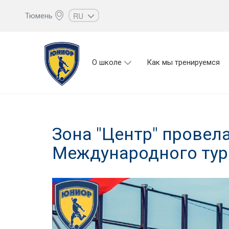
RU
Тюмень
EN
UZ
О школе
Как мы тренируемся
KZ
AZ
CS
Зона "Центр" провела
Международного тур