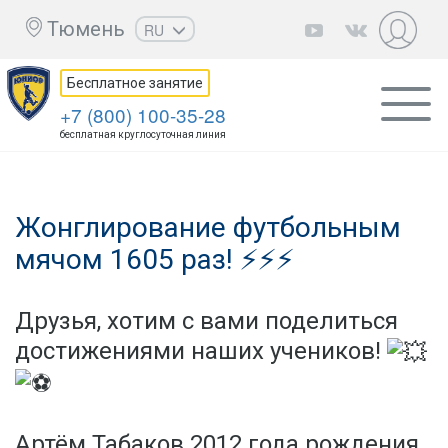
Тюмень
RU
EN
Бесплатное занятие
UZ
+7 (800) 100-35-28
KZ
бесплатная круглосуточная линия
AZ
CS
Жонглирование футбольным
мячом 1605 раз! ⚡⚡⚡
Друзья, хотим с вами поделиться
достижениями наших учеников!
Артём Табаков 2012 года рождения,