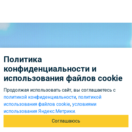
Вам понравится у нас
Политика
конфиденциальности и
использования файлов cookie
Все супер как всегда довольны ,
ребёнок с веселым настроением
Продолжая использовать сайт, вы соглашаетесь с
политикой конфиденциальности
,
политикой
выходит из зала )
использования файлов cookie
,
условиями
использования Яндекс.Метрики
.
Соглашаюсь
Анастасия Б.